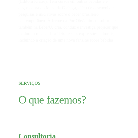
(Editora Krater). Tem cursos em outras bebidas e é 
degustadora do Mapa da Cachaça, além de desenvolver 
pesquisas e iniciativas sobre o beber brasileiro 
contemporâneo. À frente da Por Obséquio consultoria e 
também na BeberÚ, cria, conduz e investiga projetos que 
exploram o beber brasileiro e suas expressões culturais, 
incluindo a criação de uma nova fanzine sobre bebidas.
SERVIÇOS
O que fazemos?
Consultoria 