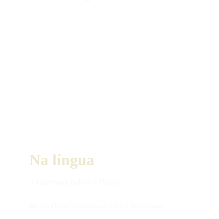
Na língua
a zine para beber o Brasil
Revista Digital 
•
 Download Grátis 
•
 Brasilidades