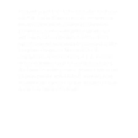
é antropóloga pela UNICAMP e Sommelière de cervejas 
pelo ICB. Atua há 10 anos no mercado cervejeiro com 
foco em comportamento, consumo e cultura etílico-
gastronômica, desenvolvendo projetos que conectam 
análise de mercado e experiência do público. Possui 
especializações em Antropologia do Consumo (ESPM) e 
Inteligência e Pesquisa de Mercado (FGV). É 
cofundadora do movimento Cerveja E.L.A. e coautora 
do Guia da Sommelieria de Cervejas (Editora Krater). 
Atualmente desenvolve pesquisas, projetos e eventos com 
diferentes marcas e, junto à BeberÚ, investiga o beber 
brasileiro e suas expressões culturais, incluindo a criação 
de uma nova fanzine sobre bebidas.