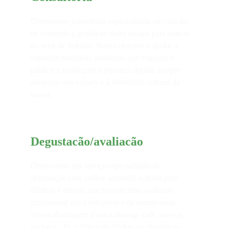
Oferecemos consultoria especializada em criação 
de conteúdo e gestão de redes sociais para marcas 
do setor de bebidas. Nosso objetivo é ajudar a 
construir narrativas autênticas que engajem o 
público e fortaleçam a presença digital, sempre 
alinhadas aos valores e à identidade cultural da 
marca.
Degustacão/avaliacão
Oferecemos um serviço especializado de 
degustação com análise sensorial voltado para 
fábricas e marcas que buscam uma avaliação 
profissional sob a perspectiva da sommelieria. 
Nossa abordagem técnica abrange café, cerveja, 
cachaça, chá, vinho e destilados, auxiliando na 