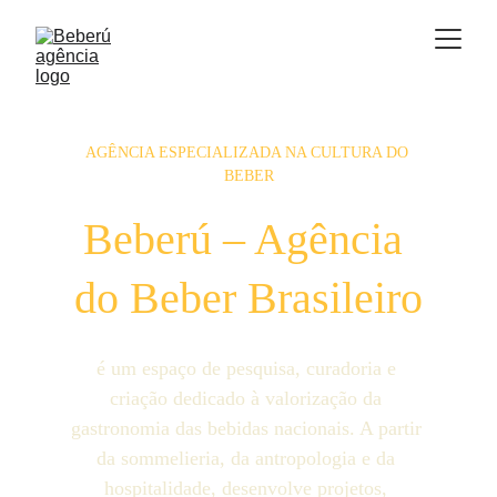
AGÊNCIA ESPECIALIZADA NA CULTURA DO 
BEBER
Beberú – Agência 
do Beber Brasileiro
é um espaço de pesquisa, curadoria e 
criação dedicado à valorização da 
gastronomia das bebidas nacionais. A partir 
da sommelieria, da antropologia e da 
hospitalidade, desenvolve projetos, 