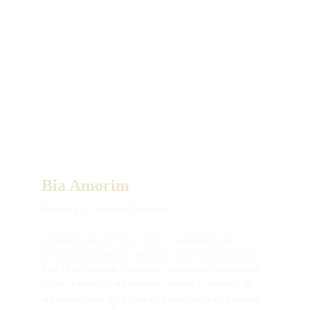
Bia Amorim
Hoteleira 
•
 Liquidier
•
 Produtora
é hoteleira pelo SENAC (ASP) e Sommelière de 
cervejas pela Doemens. Atua há 25 anos na gastronomia 
e há 15 no mercado cervejeiro, conectando sommelieria, 
cultura e mercado em projetos, eventos e conteúdo. É 
organizadora do livro Guia da Sommelieria de Cervejas 