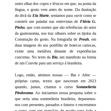
outro olhar dos copos e léxicos em que, na ponta da
língua, o gosto vem antes do nome. Da ilustração
do divã da
Ela Marte
, sentamos para ouvir como se
constrói um paladar nas entrevistas de
Flávia G.
Pinho
, que com nomes que são referências do setor
da gastronomia, nos traz olhares sobre os tijolos da
Construção do gosto. Na fotografia de
Preah
, em
duas imagens do seu portfólio de botecos cariocas,
existe uma metáfora distante de experiências
concretas. No texto da
Bia
, um manifesto na forma
de um Convite para um serviço à brasileira.
Logo, então, abrimos nossas —
Bia e Aline
—
próprias cartas, textos que nasceram em 2023
quando, juntas, criamos o curso
Sommelieria
Pindorama
. Ao iniciarmos nossa pesquisa sobre o
que seria uma sommelieria brasileira, deparamos-
nos com presentes, passados e futuros e encerramos
o curso com um exercício de escrita para toda a